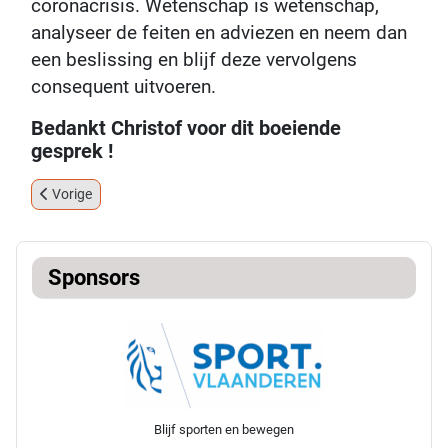
coronacrisis. Wetenschap is wetenschap,
analyseer de feiten en adviezen en neem dan
een beslissing en blijf deze vervolgens
consequent uitvoeren.
Bedankt Christof voor dit boeiende
gesprek !
Vorig artikel: Hoe kunnen blinden en slechtzienden boogschieten?
Vorige
Sponsors
Blijf sporten en bewegen